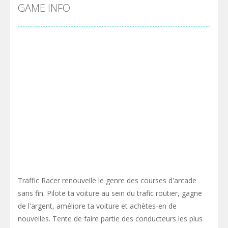
Pool 8
-
You must hit all the colored balls and drop them into the holes. Pool 8 is a relaxing and fun little puzzle game with 50...
GAME INFO
Pirate Cards
-
In this rogue-like card game you play as a brave pirate captain and need the right strategy to survive as long as possible!
Traffic Racer renouvelle le genre des courses d'arcade
sans fin. Pilote ta voiture au sein du trafic routier, gagne
de l'argent, améliore ta voiture et achètes-en de
nouvelles. Tente de faire partie des conducteurs les plus